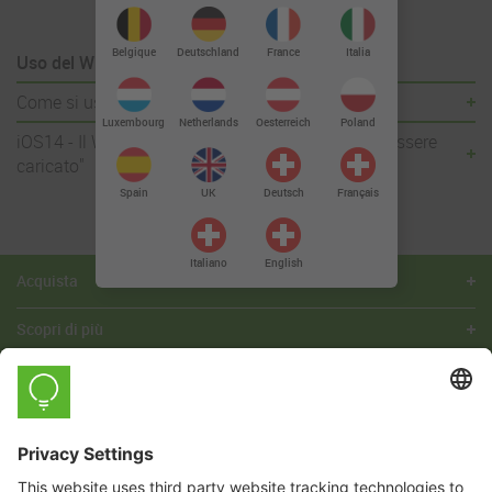
Deutschland
Belgique
France
Italia
Uso del Widget myStrom
Come si usa il Widget myStrom?
Luxembourg
Netherlands
Oesterreich
Poland
iOS14 - Il Widget mostra il messaggio "Non può essere
caricato"
Spain
UK
Deutsch
Français
Italiano
English
Acquista
Scopri di più
Azienda