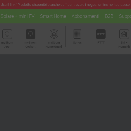
Usa il link “Prodotto disponibile anche qui” per trovare i negozi online nel tuo paese.
Solare + mini FV
Smart Home
Abbonamenti
B2B
Suppo
myStrom
myStrom
myStrom
Sonos
IFTTT
Siri +
App
Cockpit
Home Guard
HomeKit