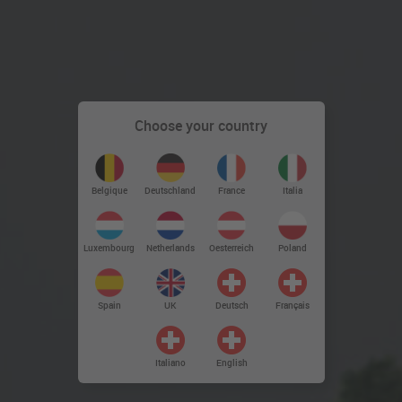
Choose your country
Deutschland
Belgique
France
Italia
Luxembourg
Netherlands
Oesterreich
Poland
Spain
UK
Deutsch
Français
Italiano
English