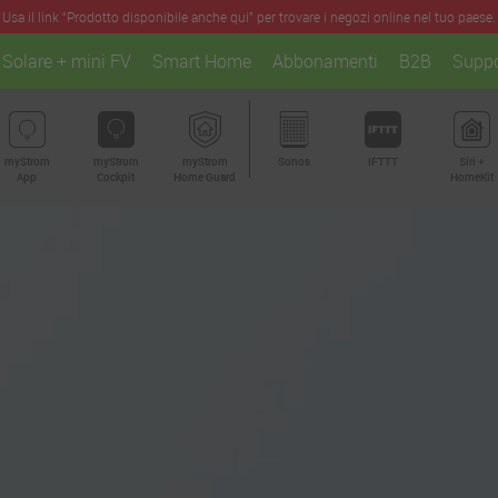
Usa il link “Prodotto disponibile anche qui” per trovare i negozi online nel tuo paese.
Solare + mini FV
Smart Home
Abbonamenti
B2B
Suppo
myStrom
myStrom
myStrom
Sonos
IFTTT
Siri +
App
Cockpit
Home Guard
HomeKit