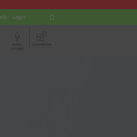
rto
Login
Alexa +
Compatibilità
Assistant