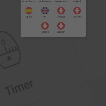
Luxembourg
Netherlands
Oesterreich
Poland
Spain
UK
Deutsch
Français
Italiano
English