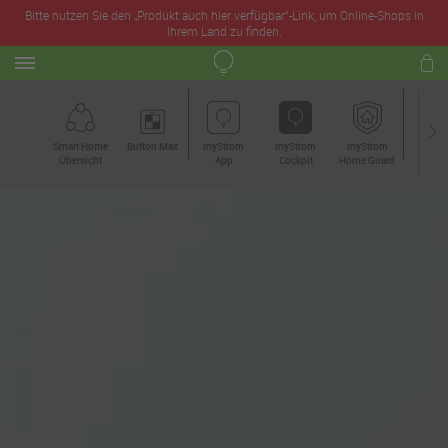
Bitte nutzen Sie den „Produkt auch hier verfügbar“-Link, um Online-Shops in
Ihrem Land zu finden.
Smart Home
Button Max
myStrom
myStrom
myStrom
Sono
Übersicht
App
Cockpit
Home Guard