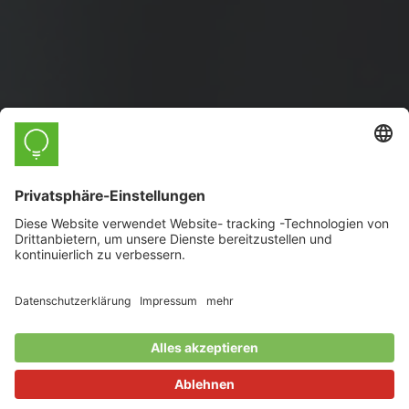
myStrom App
Die vielseitige App für Ihr myStrom Smart
Home.
Gewisse Funktionen setzen ein
myStrom-Abo