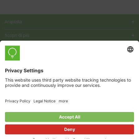
Acquista
Scopri di più
Azienda
Questa registrazione può essere revocata in
Sì, desidero ricevere le newsletter di myStrom.
qualsiasi momento gratuitamente.
Per i dettagli, La preghiamo di consultare
l’informativa sulla
privacy.
Italiano
© 2026 myStrom AG
CGC
Informativa sulla privacy
Note legali