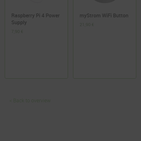
Raspberry Pi 4 Power
myStrom WiFi Button
Supply
21,90
€
7,90
€
< Back to overview