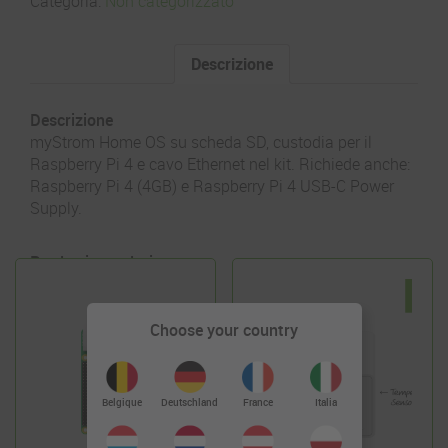
Categoria:
Non categorizzato
Descrizione
Descrizione
myStrom Home OS su scheda SD, custodia per il
Raspberry Pi 4 e cavo Ethernet nel kit. Richiede anche:
Raspberry Pi 4 (4GB) e Raspberry Pi 4 USB-C Power
Supply.
Prodotti correlati
Choose your country
Deutschland
Belgique
France
Italia