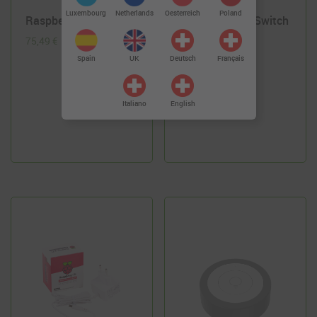
Luxembourg
Netherlands
Oesterreich
Poland
Raspberry Pi 4 (4GB)
myStrom WiFi Switch
75,49
€
29,90
€
Spain
UK
Deutsch
Français
Italiano
English