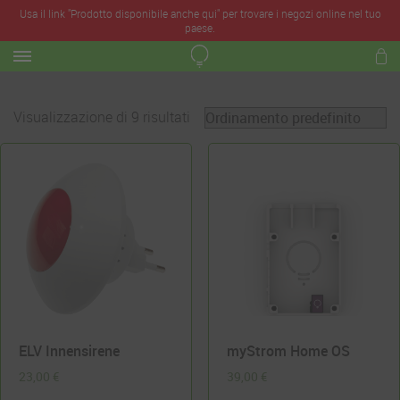
Usa il link "Prodotto disponibile anche qui" per trovare i negozi online nel tuo
paese.
Visualizzazione di 9 risultati
ELV Innensirene
myStrom Home OS
23,00
€
39,00
€