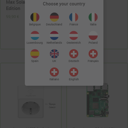
Max Solar Manager
Sensor
Choose your country
Edition
39,90
€
59,90
€
Deutschland
Belgique
France
Italia
Luxembourg
Netherlands
Oesterreich
Poland
Spain
UK
Deutsch
Français
Italiano
English