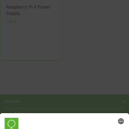
Raspberry Pi 4 Power
Supply
7,90
€
Acquista
Scopri di più
Azienda