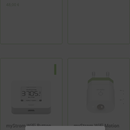
48,00
€
myStrom WiFi Button
myStrom WiFi Motion