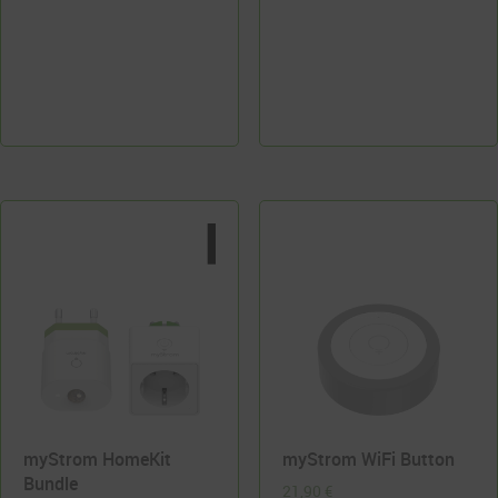
myStrom HomeKit
myStrom WiFi Button
Bundle
21,90
€