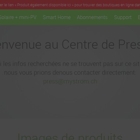
iser le lien « Produit également disponible ici » pour trouver des boutiques en ligne da
Solaire + mini-PV
Smart Home
Abonnements
Support
envenue au Centre de Pre
i les infos recherchées ne se trouvent pas sur ce sit
nous vous prions denous contacter directement:
press@mystrom.ch
Images de produits