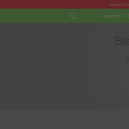
Veuillez util
Appareils
Bi
S