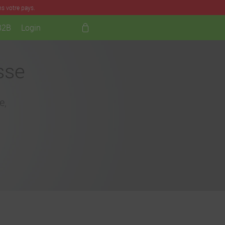
ns votre pays.
B2B
Login
sse
e,