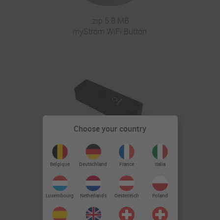
.zip 5.8 MB
myStrom WiFi Button
Choose your country
.zip 3.3 MB
myStrom WiFi LED Strip Controller
Deutschland
Belgique
France
Italia
Luxembourg
Netherlands
Oesterreich
Poland